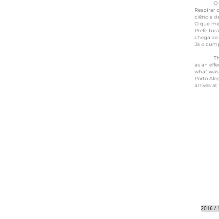
O uso de
Respirar 
ciência d
O que me 
Prefeitur
chega ao 
Já o cumpr
​ The use
as an eff
what was 
Porto Aleg
arrives at
2016 / 