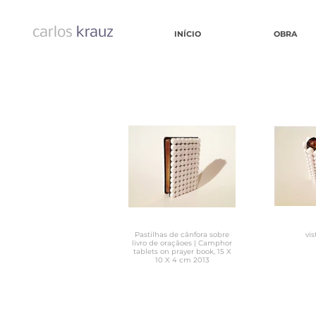
carlos
krauz
INÍCIO
OBRA
Pastilhas de cânfora sobre
vis
livro de oraçãoes | Camphor
tablets on prayer book, 15 X
10 X 4 cm 2013