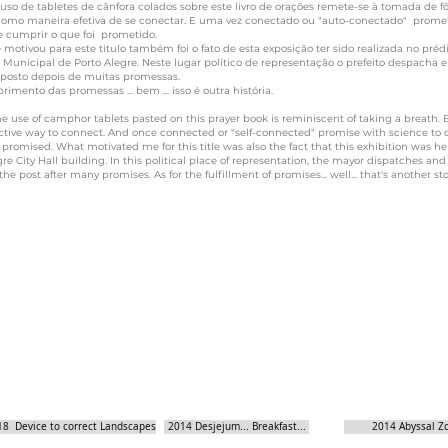
 tabletes de cânfora colados sobre este livro de orações remete-se à tomada de fô
como maneira efetiva de se conectar. E uma vez conectado ou "auto-conectado" prome
e cumprir o que foi prometido.
motivou para este título também foi o fato de esta exposição ter sido realizada no préd
a Municipal de Porto Alegre. Neste lugar político de representação o prefeito despacha e
posto depois de muitas promessas.
imento das promessas ... bem ... isso é outra história.
 of camphor tablets pasted on this prayer book is reminiscent of taking a breath. 
ective way to connect. And once connected or "self-connected" promise with science to d
promised. What motivated me for this title was also the fact that this exhibition was he
re City Hall building. In this political place of representation, the mayor dispatches and
 the post after many promises. As for the fulfillment of promises... well... that's another sto
18 Device to correct Landscapes
2014 Desjejum... Breakfast...
2014 Abyssal Z