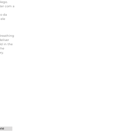
lego.
ter com a
io da
 ele
Breathing
eliver
ld in the
 he
ry.
one