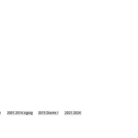
e
2001 2014 zigzag
2015 Diante /
2021 2024