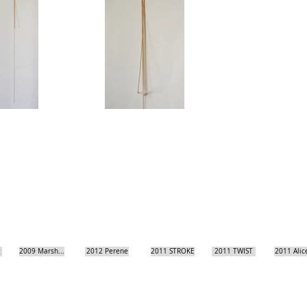
2009 Marsh...
2012 Perene
2011 STROKE
2011 TWIST
2011 Alic