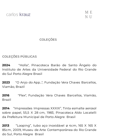
ME
carlos
krauz
NU
COLEÇÕES
COLEÇÕES PÚBLICAS
2024
"Holla", Pinacoteca Barão de Santo Ângelo do
Instituto de Artes da Universidade Federal do Rio Grande
do Sul Porto Alegre Brasil
2023
"O Anjo do App...", Fundação Vera Chaves Barcellos,
Viamão, Brazil
2016
"Flex", Fundação Vera Chaves Barcellos, Viamão,
Brazil
2014
“Impressões Impressas XXXIX”, Tinta esmalte aerosol
sobre papel, 55,5 X 28 cm, 1983, Pinacoteca Aldo Locatelli
da Prefeitura Municipal de Porto Alegre
Brasil
2013
“Looping”, tubo aço inoxidável ø 4cm, 165 X 165 X
85cm, 2009, Museu de Arte Contemporânea do Rio Grande
do Sul, Porto Alegre
Brasil