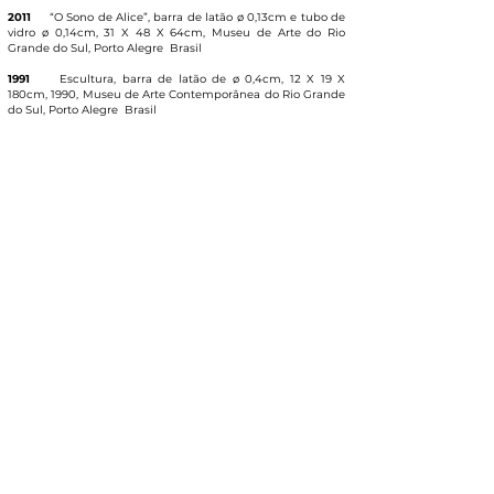
2011
“O Sono de Alice”, barra de latão ø 0,13cm e tubo de
vidro ø 0,14cm, 31 X 48 X 64cm, Museu de Arte do Rio
Grande do Sul, Porto Alegre
Brasil
1991
Escultura, barra de latão de ø 0,4cm, 12 X 19 X
180cm, 1990, Museu de Arte Contemporânea do Rio Grande
do Sul, Porto Alegre
Brasil