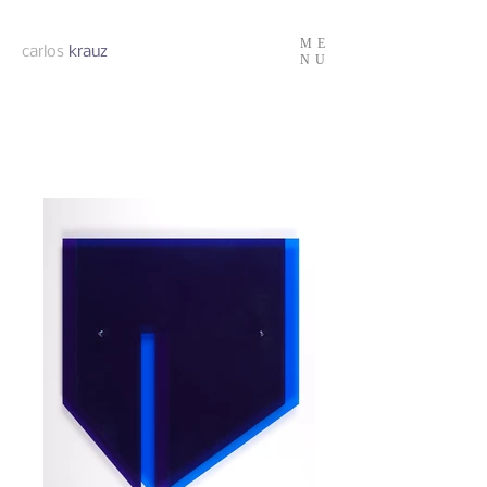
ME
carlos
krauz
NU