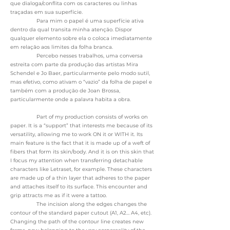
que dialoga/conflita com os caracteres ou linhas
traçadas em sua superfície.
Para mim o papel é uma superfície ativa
dentro da qual transita minha atençāo. Dispor
qualquer elemento sobre ela o coloca imediatamente
em relaçāo aos limites da folha branca.
Percebo nesses trabalhos, uma conversa
estreita com parte da produçāo das artistas Mira
Schendel e Jo Baer, particularmente pelo modo sutil,
mas efetivo, como ativam o “vazio” da folha de papel e
também com a produçāo de Joan Brossa,
particularmente onde a palavra habita a obra.
Part of my production consists of works on
paper. It is a “support” that interests me because of its
versatility, allowing me to work ON it or WITH it. Its
main feature is the fact that it is made up of a weft of
fibers that form its skin/body. And it is on this skin that
I focus my attention when transferring detachable
characters like Letraset, for example. These characters
are made up of a thin layer that adheres to the paper
and attaches itself to its surface. This encounter and
grip attracts me as if it were a tattoo.
The incision along the edges changes the
contour of the standard paper cutout (A1, A2… A4, etc).
Changing the path of the contour line creates new