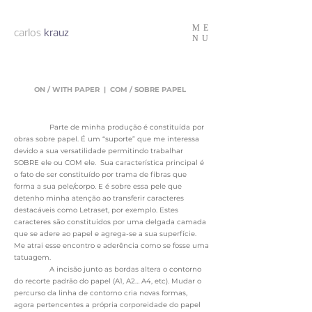
ME
carlos
krauz
NU
ON / WITH PAPER | COM / SOBRE PAPEL
Parte de minha produção é constituída por
obras sobre papel. É um “suporte” que me interessa
devido a sua versatilidade permitindo trabalhar
SOBRE ele ou COM ele. Sua característica principal é
o fato de ser constituído por trama de fibras que
forma a sua pele/corpo. E é sobre essa pele que
detenho minha atenção ao transferir caracteres
destacáveis como Letraset, por exemplo. Estes
caracteres são constituídos por uma delgada camada
que se adere ao papel e agrega-se a sua superfície.
Me atrai esse encontro e aderência como se fosse uma
tatuagem.
A incisão junto as bordas altera o contorno
do recorte padrão do papel (A1, A2… A4, etc). Mudar o
percurso da linha de contorno cria novas formas,
agora pertencentes a própria corporeidade do papel