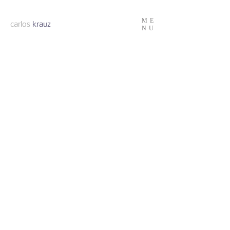
ME
carlos
krauz
NU