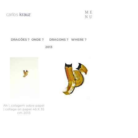
ME
carlos
krauz
NU
DRAGÕES ? ONDE ? DRAGONS ? WHERE ?
2013
Ah !, colagem sobre papel
| collage on paper 46 X 35
cm 2013