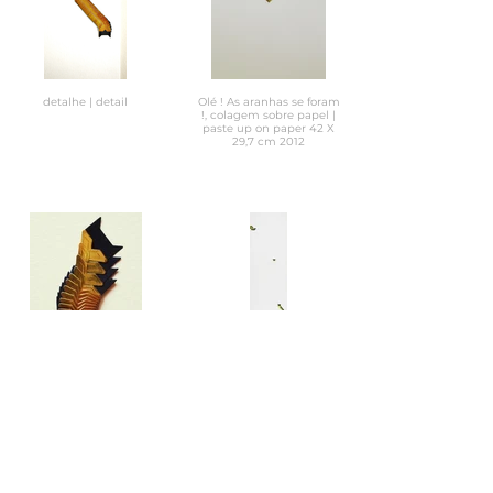
detalhe | detail
Olé ! As aranhas se foram
!, colagem sobre papel |
paste up on paper 42 X
29,7 cm 2012
detalhe | detail
Cleoops, colagem sobre
papel | paste up on paper
105 X 35 cm 2014
Dragons? Where ? It consists of photo album corners