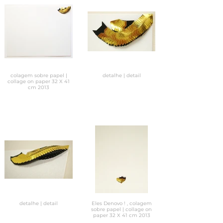
colagem sobre papel |
detalhe | detail
collage on paper 32 X 41
cm 2013
detalhe | detail
Eles Denovo ! , colagem
sobre papel | collage on
paper 32 X 41 cm 2013