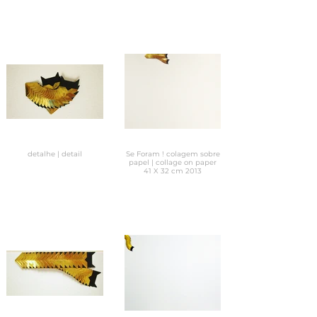
detalhe | detail
Se Foram ! colagem sobre
papel | collage on paper
41 X 32 cm 2013