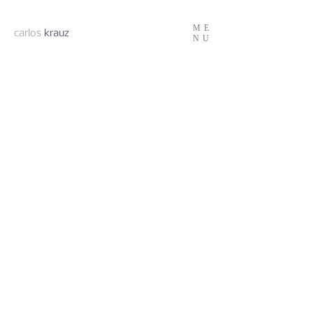
ME
carlos
krauz
NU