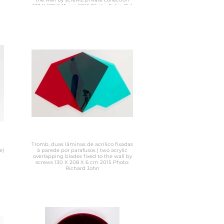
133 X 189 X 15 cm 2015 Photo: Fabio Del
Re
Tromb, duas lâminas de acrílico fixadas
e)
à parede por parafusos | two acrylic
overlapping blades fixed to the wall by
screws 130 X 208 X 6 cm 2015 Photo:
Richard John
by