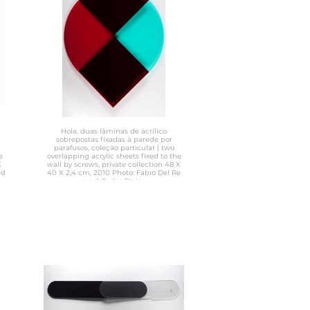
Hola, duas lâminas de acrílico
sobrepostas fixadas à parede por
parafusos, coleção particular | two
e
overlapping acrylic sheets fixed to the
X
wall by screws, private collection 48 X
40 X 2,4 cm, 2010 Photo: Fabio Del Re
and Carlos Stein