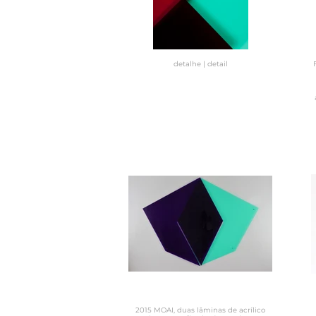
detalhe | detail
2015 MOAI, duas lâminas de acrílico