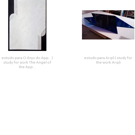
estudo para O Anjo do App... |
estudo para Arqô | study for
study for work The Angel of
the work Arqô
the App...
Click her
Click here