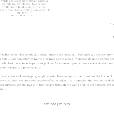
(verde escuro sobre violeta) fixadas à
parede por parafusos | two acrylic
overlapping blades (dark green on
iolet ) fixed to the wall by screws 130 X
180 X 3 cm
Photo: Richard John
“..
 folhas de acrílico coloridas, transparentes e sobrepostas. A sobreposição é o que promo
a obra. E quando estamos muito próximos, o reflexo dá a impressão de que estamos den
reflexão é inerente às superfícies polidas. Estamos sempre na frente e através do mun
do. Pelo perto e pelo distante.
nsparent and overlapping acrylic sheets. The overlap is what promotes the fusion of col
y. And when we are very close, the reflection gives the impression that we are inside i
shed surfaces. We are always in front of and through the world and its phenomena. We are
tant.
ESTUDOS | STUDIES