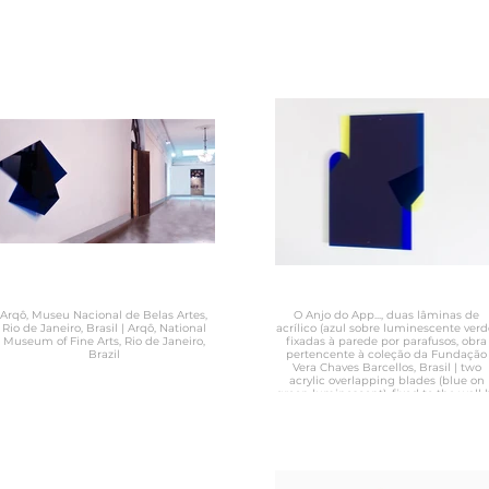
Arqô, Museu Nacional de Belas Artes,
O Anjo do App..., duas lâminas de
Rio de Janeiro, Brasil | Arqô, National
acrílico (azul sobre luminescente verd
Museum of Fine Arts, Rio de Janeiro,
fixadas à parede por parafusos, obra
Brazil
pertencente à coleção da Fundação
Vera Chaves Barcellos, Brasil | two
acrylic overlapping blades (blue on
green luminescent), fixed to the wall 
screws 110 X 92 X 5 cm 2015 Photo:
Richard John | work belonging to the
collection of Fundação Vera Chaves
Barcellos in Brasil