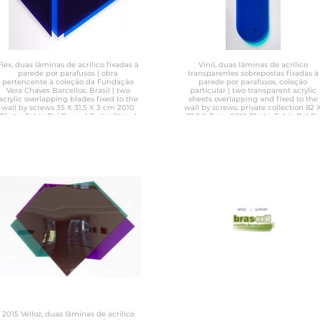
Flex, duas lâminas de acrílico fixadas à
Vinil, duas lâminas de acrílico
parede por parafusos | obra
transparentes sobrepostas fixadas à
pertencente à coleção da Fundação
parede por parafusos, coleção
Vera Chaves Barcellos, Brasil | two
particular | two transparent acrylic
acrylic overlapping blades fixed to the
sheets overlapping and fixed to the
wall by screws 35 X 31,5 X 3 cm 2010
wall by screws, private collection 82 X
Photo: Fabio Del Re and Carlos Stein |
22,3 X 3 cm 2010 Photo: Fabio Del Re
work belonging to the collection of
and Carlos Stein
Fundação Vera Chaves Barcellos in
Brasil
2015 Velloz, duas lâminas de acrílico