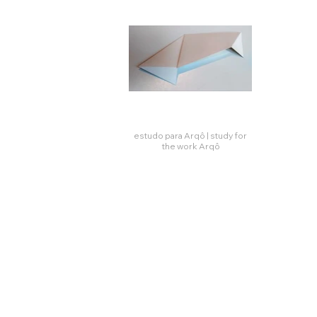
estudo para Arqô | study for
the work Arqô
Click here