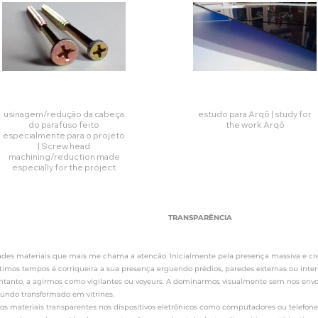
usinagem/reduçāo da cabeça
estudo para Arqô | study for
do parafuso feito
the work Arqô
especialmente para o projeto
| Screw head
Click her
machining/reduction made
especially for the project
Click here
TRANSPARÊNCIA
riais que mais me chama a atencão. Inicialmente pela presença massiva e cresce
últimos tempos é corriqueira a sua presença erguendo prédios, paredes externas ou int
o entanto, a agirmos como vigilantes ou voyeurs. A dominarmos visualmente sem nos en
undo transformado em vitrines.
is transparentes nos dispositivos eletrônicos como computadores ou telefones m