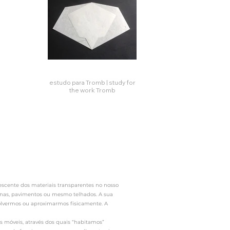
estudo para Tromb | study for
the work Tromb
e
Click here
nte dos materiais transparentes no nosso
ernas, pavimentos ou mesmo telhados. A sua
volvermos ou aproximarmos fisicamente. A
óveis, através dos quais “habitamos”