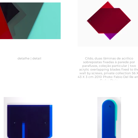
detalhe | detail
Cildo, duas lâminas de acrílico
sobrepostas fixadas à parede por
parafusos, coleção particular | two
acrylic overlapping blades fixed to th
wall by screws, private collection 56 
43 X 3 cm 2010 Photo: Fabio Del Re and
Carlos Stein