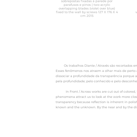
sobrepostas fixadas à parede por
parafusos e pinos | two acrylic
overlapping blades (violet over blue)
fixed to the wall by screws 127 X 176 X 4
v
cm 2015
Os trabalhos Diante / Através são recortados em
Esses fenômenos nos atraem a olhar mais de perto 
dissociar a profundidade da transparência porque a 
pela profundidade; pelo conhecido e pelo desconheci
In Front / Across works are cut out of colored, tra
phenomena attract us to look at the work more closel
transparency because reflection is inherent in poli
known and the unknown. By the near and by the dis