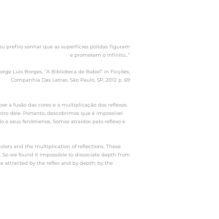
. eu prefiro sonhar que as superfícies polidas figuram
e prometem o infinito...”
Jorge Luis Borges, “A Biblioteca de Babel” in Ficções,
Companhia Das Letras, São Paulo, SP, 2012 p. 69
ve a fusão das cores e a multiplicação dos reflexos.
tro dele. Portanto, descobrimos que é impossível
do e seus fenômenos. Somos atraídos pelo reflexo e
ors and the multiplication of reflections. These
t. So we found it impossible to dissociate depth from
 attracted by the reflex and by depth; by the