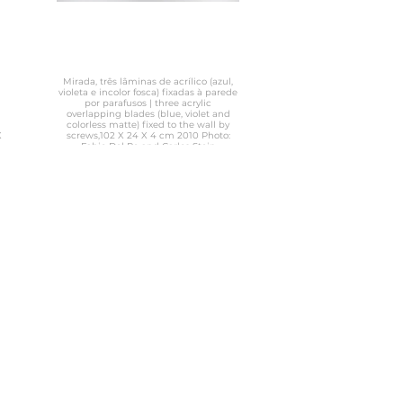
Mirada, três lâminas de acrílico (azul,
violeta e incolor fosca) fixadas à parede
por parafusos | three acrylic
overlapping blades (blue, violet and
colorless matte) fixed to the wall by
screws,102 X 24 X 4 cm 2010 Photo:
Fabio Del Re and Carlos Stein