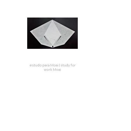
estudo para Moai | study for
work Moai
e
Click here