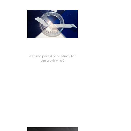
estudo para Arqô | study for
the work Arqô
e
Click here