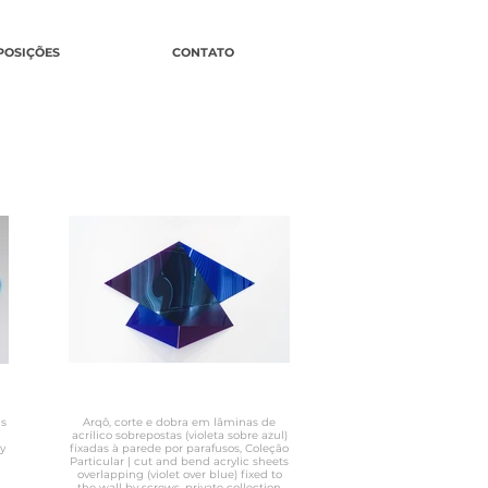
POSIÇÕES
CONTATO
as
Arqô, corte e dobra em lâminas de
acrílico sobrepostas (violeta sobre azul)
y
fixadas à parede por parafusos, Coleção
Particular | cut and bend acrylic sheets
overlapping (violet over blue) fixed to
the wall by screws, private collection