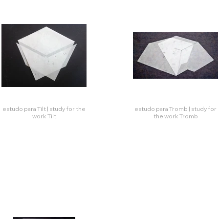
estudo para Tilt | study for the
estudo para Tromb | study for
work Tilt
the work Tromb
Click here
Click her