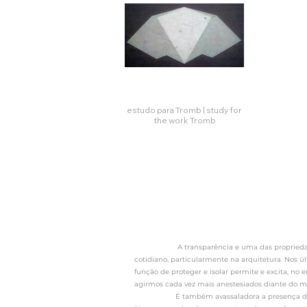
estudo para Tromb | study for
the work Tromb
Click here
A transparência e uma das propriedades mate
cotidiano, particularmente na arquitetura. Nos 
função de proteger e isolar permite e excita, n
agirmos cada vez mais anestesiados diante do m
É também avassaladora a presença dos materia