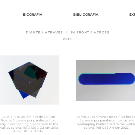
BIOGRAFIA
BIBLIOGRAFIA
EX
DIANTE / ATRAVÉS |
IN FRONT / ACROSS
2015
2014 Tilt, duas lâminas de acrílico
Lamp, duas lâminas de acrílico fixad
fixadas à parede por parafusos | two
à parede por parafusos | two acrylic
acrylic overlapping blades fixed to the
overlapping blades fixed to the wall b
wall by screws 110 X 130 X 3,3 cm 2015
screws, 168 X 35 X 6 cm 2022
Photo: Richard John