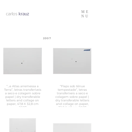
ME
carlos
krauz
NU
2007
“...e Atlas arremessa a
“Flaps sob tênue
Terra”, letras transferíveis
tempestade”, letras
a seco e colagem sobre
transferíveis a seco e
papel | dry transferable
colagem sobre papel |
letters and collage on
dry transferable letters
paper, 47,8 X 32,8 cm
and collage on paper,
2007
32,8 X 48 cm 2007