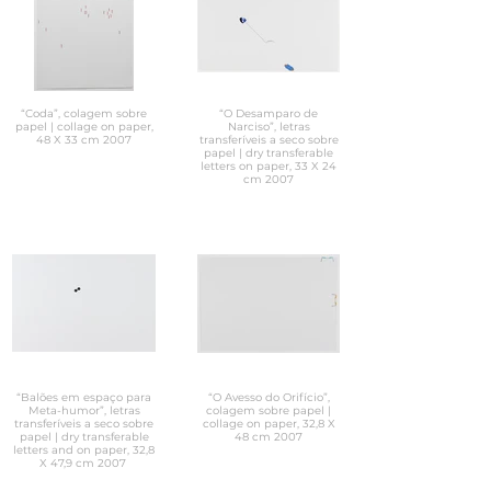
“Coda”, colagem sobre
“O Desamparo de
papel | collage on paper,
Narciso”, letras
48 X 33 cm 2007
transferíveis a seco sobre
papel | dry transferable
letters on paper, 33 X 24
cm 2007
“Balões em espaço para
“O Avesso do Orifício”,
Meta-humor”, letras
colagem sobre papel |
transferíveis a seco sobre
collage on paper, 32,8 X
papel | dry transferable
48 cm 2007
letters and on paper, 32,8
X 47,9 cm 2007