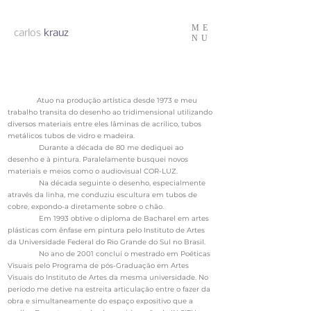
ME
carlos
krauz
NU
Atuo na produção artística desde 1973 e meu
trabalho transita do desenho ao tridimensional utilizando
diversos materiais entre eles lâminas de acrílico, tubos
metálicos tubos de vidro e madeira.
Durante a década de 80 me dediquei ao
desenho e à pintura. Paralelamente busquei novos
materiais e meios como o audiovisual COR-LUZ.
Na década seguinte o desenho, especialmente
através da linha, me conduziu escultura em tubos de
cobre, expondo-a diretamente sobre o chão.
Em 1993 obtive o diploma de Bacharel em artes
plásticas com ênfase em pintura pelo Instituto de Artes
da Universidade Federal do Rio Grande do Sul no Brasil.
No ano de 2001 concluí o mestrado em Poéticas
Visuais pelo Programa de pós-Graduação em Artes
Visuais do Instituto de Artes da mesma universidade. No
período me detive na estreita articulaçāo entre o fazer da
obra e simultaneamente do espaço expositivo que a