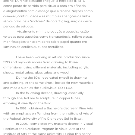
acolhe. Durante o estudo cheguei à noção de IN SITU
como ponto de partida para situar a obra em afinado
diálogo/conflito com o espaço que a recebe. Noções como
conexão, continuidade e as múltiplas aparições da linha
são os principais “motores” da obra Zigzag, surgida deste
período de estudos.
Atualmente minha produção e pesquisa estão
voltadas para questões como transparência, reflexo e suas
manifestações tanto em obras sobre papel quanto em
lâminas de acrílico ou tubos metálicos.
I have been working in artistic production since
1973 and my work moves from drawing to three-
dimensional using different materials, including acrylic
sheets, metal tubes, glass tubes and wood.
During the 80's I dedicated myself to drawing
and painting. At the same time, I looked for new materials
and media such as the audiovisual COR-LUZ.
In the following decade, drawing, especially
through line, led me to sculpture in copper tubes,
exposing it directly on the floor.
In 1993 I obtained a Bachelor's degree in Fine Arts
with an emphasis on Painting from the Institute of Arts of
the Federal University of Rio Grande do Sul in Brazil.
In 2001, I completed my master's degree in Visual
Poetics at the Graduate Program in Visual Arts at the
Institute of Arts at the same university. During this period,